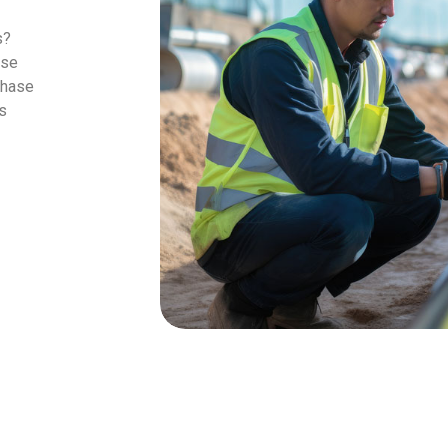
s?
ase
phase
os