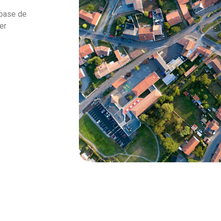
 base de
er