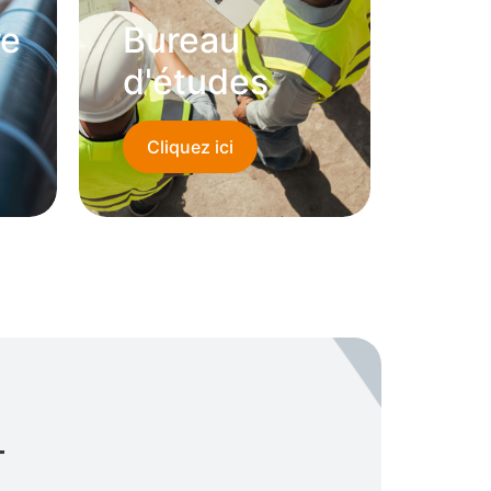
re
Bureau
d'études
Cliquez ici
T